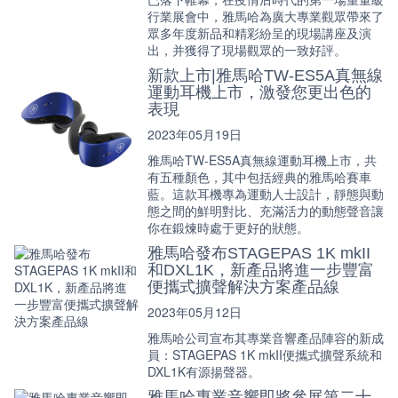
行業展會中，雅馬哈為廣大專業觀眾帶來了
眾多年度新品和精彩紛呈的現場講座及演
出，并獲得了現場觀眾的一致好評。
新款上市|雅馬哈TW-ES5A真無線
運動耳機上市，激發您更出色的
表現
2023年05月19日
雅馬哈TW-ES5A真無線運動耳機上市，共
有五種顏色，其中包括經典的雅馬哈賽車
藍。這款耳機專為運動人士設計，靜態與動
態之間的鮮明對比、充滿活力的動態聲音讓
你在鍛煉時處于更好的狀態。
雅馬哈發布STAGEPAS 1K mkII
和DXL1K，新產品將進一步豐富
便攜式擴聲解決方案產品線
2023年05月12日
雅馬哈公司宣布其專業音響產品陣容的新成
員：STAGEPAS 1K mkII便攜式擴聲系統和
DXL1K有源揚聲器。
雅馬哈專業音響即將參展第二十