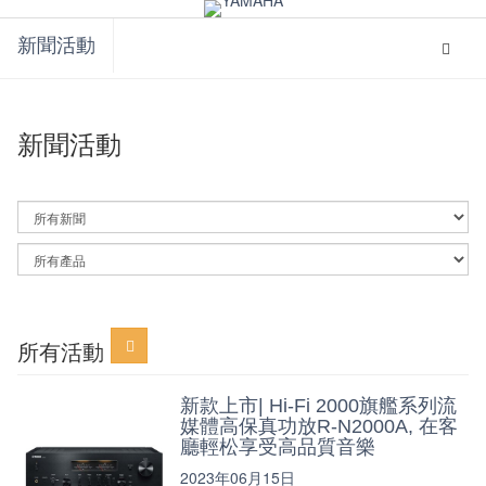
global
My
navigation
Acco
新聞活動
Toggle
navigat
新聞活動
By
News
Category
By
Article
Category
所有活動
新款上市| Hi-Fi 2000旗艦系列流
媒體高保真功放R-N2000A, 在客
廳輕松享受高品質音樂
2023年06月15日