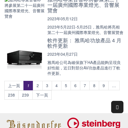
一屆廣州國際專業燈光、音響展
覽會
2023年05月12日
2023年5月22日-5月25日，雅馬哈將亮相
第二十一屆廣州國際專業燈光、音響展覽會
軟件更新： 雅馬哈功放產品 4 月
軟件更新
2023年04月27日
雅馬哈公司為確保旗下HA產品能夠呈現良
好性能，近日對部分AV功放產品進行了軟
件更新。
上一頁
1
2
3
4
5
6
7
8
9
…
238
239
下一頁