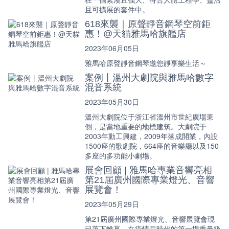
且可擴展的套件中。
618來襲｜原聲靜音鋼琴空前鉅
惠！@天貓雅馬哈旗艦店
2023年06月05日
雅馬哈原聲靜音鋼琴邀您靜享樂生活～
案例丨溫州大劇院與雅馬哈數字
混音系統
2023年05月30日
溫州大劇院位于浙江省溫州市世紀廣場東
側，是當地重要的地標建筑。大劇院于
2003年動工興建，2009年落成開業，內設
1500座的歌劇院，664座的音樂廳以及150
多座的多功能小劇場。
展會回顧 | 雅馬哈專業音響亮相
第21屆廣州國際專業燈光、音響
展覽會！
2023年05月29日
第21屆廣州國際專業燈光、音響展覽會現
已落下帷幕，在疫情后時代的第一場重量級