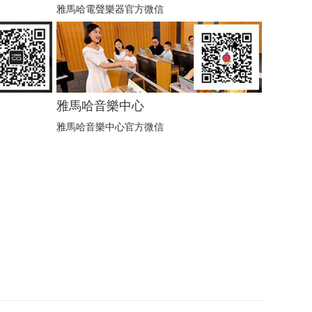
雅馬哈電聲樂器官方微信
雅馬哈音樂中心
雅馬哈音樂中心官方微信