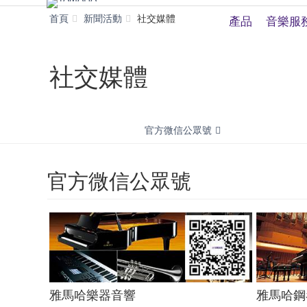
首頁
新聞活動
社交媒體
產品
音樂服
社交媒體
官方微信公眾號
官方微信公眾號
雅馬哈樂器音響
雅馬哈鋼