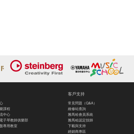
客戶支持
心
常見問題（Q&A）
樂課程
維修站查詢
流中心
雅馬哈會員系統
電子琴教師俱樂部
雅馬哈認定技師
盤專用教室
下載與支持
經銷商專區