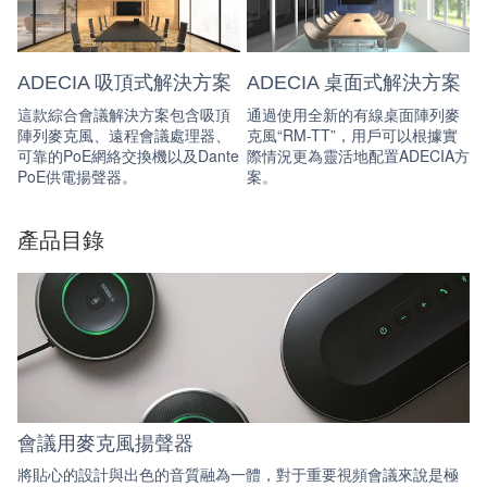
ADECIA 吸頂式解決方案
ADECIA 桌面式解決方案
這款綜合會議解決方案包含吸頂
通過使用全新的有線桌面陣列麥
陣列麥克風、遠程會議處理器、
克風“RM-TT”，用戶可以根據實
可靠的PoE網絡交換機以及Dante
際情況更為靈活地配置ADECIA方
PoE供電揚聲器。
案。
產品目錄
會議用麥克風揚聲器
將貼心的設計與出色的音質融為一體，對于重要視頻會議來說是極