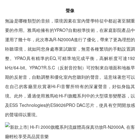
聲像
無論是哪種類型的音頻，環境因素在室內聲學特征中都起著至關重
要的作用。雅馬哈擁有的YPAO?自動校準技術，在家庭影院產品中
運用了幾十年，此次專為R-N2000A進行了優化，帶來了更為理想的
聆聽環境，就如同您身處專業試聽室，無需各種繁瑣的手動設置調
整。YPAO具有精準的EQ,可精準地完成平衡，高解析度可達192
kHz/64-bit。YPAO?R.S.C（反射音控制）可控制來自墻面和地板早
期的反射音，自動調整和優化室內您聽到的聲音。這意味著您可以
在自己的客廳里欣賞著Hi-Fi音響所特有的深邃聲音，好似身臨其
境。此外，通過使用雅馬哈Hi-Fi旗艦系列中的大型環形變壓器，以
及ESS Technologies的ES9026PRO DAC芯片，使具有空間開放感
的聲場得以重現。