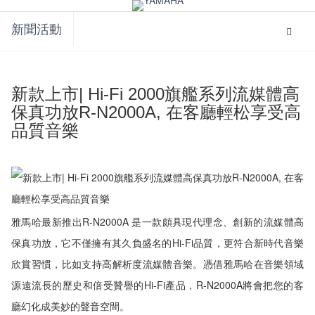
global
My
navigation
Acco
新聞活動
Toggle
navigat
新款上市| Hi-Fi 2000旗艦系列流媒體高
保真功放R-N2000A, 在客廳輕松享受高
品質音樂
雅馬哈最新推出R-N2000A 是一款頗具現代理念、創新的流媒體高
保真功放，它不僅擁有其久負盛名的Hi-Fi品質，更符合新時代音樂
欣賞習慣，比如支持高解析度流媒體音樂。憑借雅馬哈在音樂領域
源遠流長的歷史和倍受贊譽的Hi-Fi產品，R-N2000A將會把您的客
廳幻化成美妙的聲音空間。