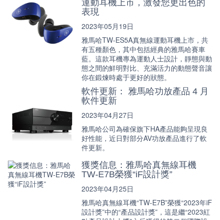
運動耳機上市，激發您更出色的
表現
2023年05月19日
雅馬哈TW-ES5A真無線運動耳機上市，共
有五種顏色，其中包括經典的雅馬哈賽車
藍。這款耳機專為運動人士設計，靜態與動
態之間的鮮明對比、充滿活力的動態聲音讓
你在鍛煉時處于更好的狀態。
軟件更新： 雅馬哈功放產品 4 月
軟件更新
2023年04月27日
雅馬哈公司為確保旗下HA產品能夠呈現良
好性能，近日對部分AV功放產品進行了軟
件更新。
獲獎信息：雅馬哈真無線耳機
TW-E7B榮獲“iF設計獎”
2023年04月25日
雅馬哈真無線耳機“TW-E7B”榮獲“2023年iF
設計獎”中的“產品設計獎”，這是繼“2023紅